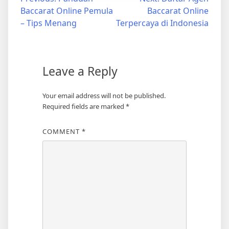
Post
Baccarat Online Pemula
Baccarat Online
navigation
– Tips Menang
Terpercaya di Indonesia
Leave a Reply
Your email address will not be published.
Required fields are marked
*
COMMENT
*