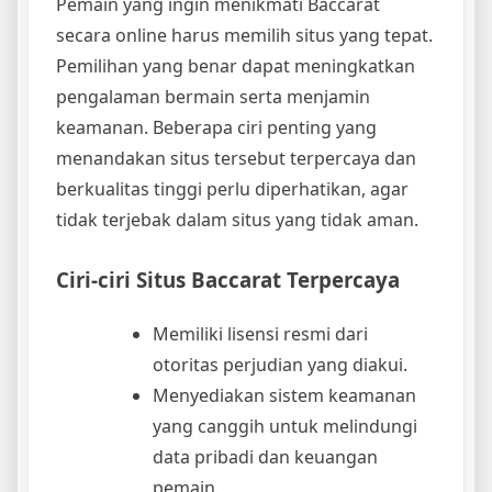
Pemain yang ingin menikmati Baccarat
secara online harus memilih situs yang tepat.
Pemilihan yang benar dapat meningkatkan
pengalaman bermain serta menjamin
keamanan. Beberapa ciri penting yang
menandakan situs tersebut terpercaya dan
berkualitas tinggi perlu diperhatikan, agar
tidak terjebak dalam situs yang tidak aman.
Ciri-ciri Situs Baccarat Terpercaya
Memiliki lisensi resmi dari
otoritas perjudian yang diakui.
Menyediakan sistem keamanan
yang canggih untuk melindungi
data pribadi dan keuangan
pemain.