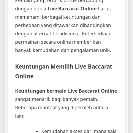
Pemain yang tertarik untuk bergabung
dengan dunia
Live Baccarat Online
harus
memahami berbagai keuntungan dan
perbedaan yang ditawarkan dibandingkan
dengan alternatif tradisional. Ketersediaan
permainan secara online memberikan
banyak kemudahan dan pengalaman unik.
Keuntungan Memilih Live Baccarat
Online
Keuntungan bermain Live Baccarat Online
sangat menarik bagi banyak pemain.
Beberapa manfaat yang diperoleh antara
lain:
Kemudahan akses dari mana saja