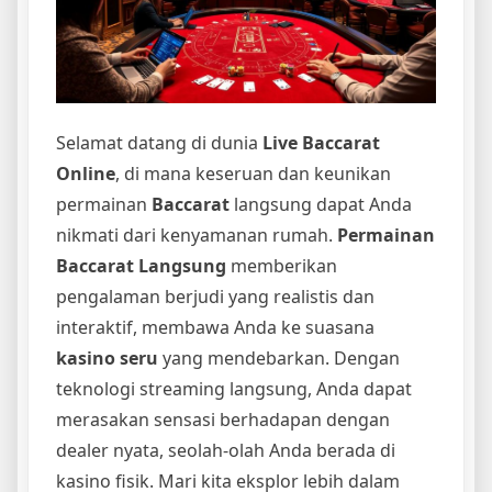
Selamat datang di dunia
Live Baccarat
Online
, di mana keseruan dan keunikan
permainan
Baccarat
langsung dapat Anda
nikmati dari kenyamanan rumah.
Permainan
Baccarat Langsung
memberikan
pengalaman berjudi yang realistis dan
interaktif, membawa Anda ke suasana
kasino seru
yang mendebarkan. Dengan
teknologi streaming langsung, Anda dapat
merasakan sensasi berhadapan dengan
dealer nyata, seolah-olah Anda berada di
kasino fisik. Mari kita eksplor lebih dalam