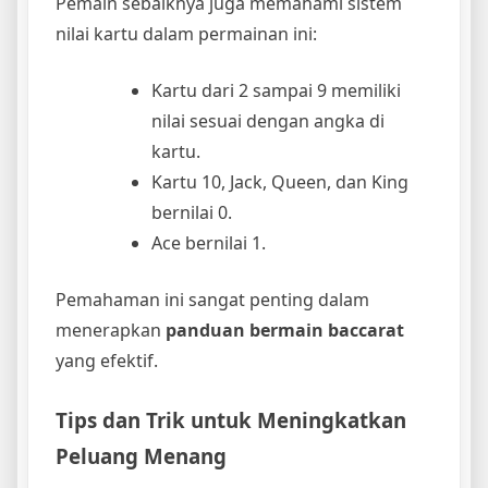
Pemain sebaiknya juga memahami sistem
nilai kartu dalam permainan ini:
Kartu dari 2 sampai 9 memiliki
nilai sesuai dengan angka di
kartu.
Kartu 10, Jack, Queen, dan King
bernilai 0.
Ace bernilai 1.
Pemahaman ini sangat penting dalam
menerapkan
panduan bermain baccarat
yang efektif.
Tips dan Trik untuk Meningkatkan
Peluang Menang