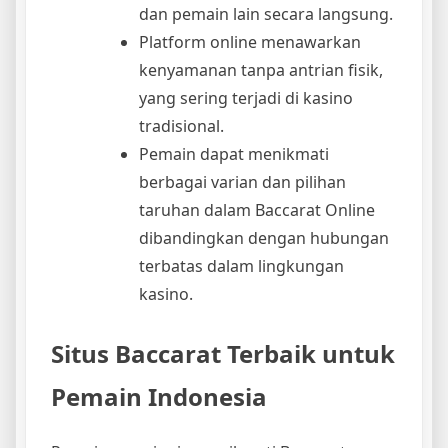
dan pemain lain secara langsung.
Platform online menawarkan
kenyamanan tanpa antrian fisik,
yang sering terjadi di kasino
tradisional.
Pemain dapat menikmati
berbagai varian dan pilihan
taruhan dalam Baccarat Online
dibandingkan dengan hubungan
terbatas dalam lingkungan
kasino.
Situs Baccarat Terbaik untuk
Pemain Indonesia