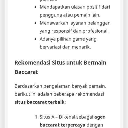
Mendapatkan ulasan positif dari
pengguna atau pemain lain.
Menawarkan layanan pelanggan
yang responsif dan profesional.
Adanya pilihan game yang
bervariasi dan menarik.
Rekomendasi Situs untuk Bermain
Baccarat
Berdasarkan pengalaman banyak pemain,
berikut ini adalah beberapa rekomendasi
situs baccarat terbaik
:
Situs A – Dikenal sebagai
agen
baccarat terpercaya
dengan