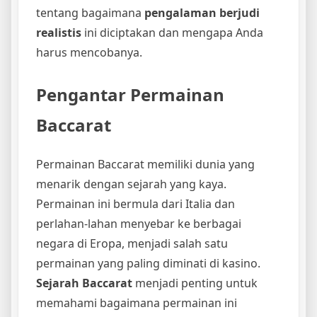
tentang bagaimana
pengalaman berjudi
realistis
ini diciptakan dan mengapa Anda
harus mencobanya.
Pengantar Permainan
Baccarat
Permainan Baccarat memiliki dunia yang
menarik dengan sejarah yang kaya.
Permainan ini bermula dari Italia dan
perlahan-lahan menyebar ke berbagai
negara di Eropa, menjadi salah satu
permainan yang paling diminati di kasino.
Sejarah Baccarat
menjadi penting untuk
memahami bagaimana permainan ini