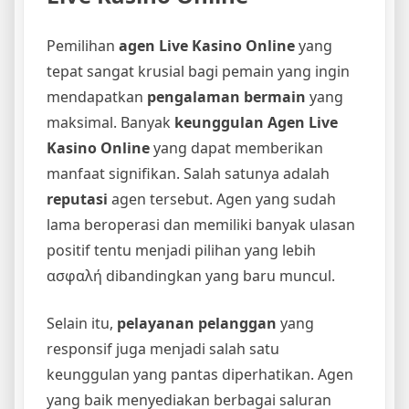
Pemilihan
agen Live Kasino Online
yang
tepat sangat krusial bagi pemain yang ingin
mendapatkan
pengalaman bermain
yang
maksimal. Banyak
keunggulan Agen Live
Kasino Online
yang dapat memberikan
manfaat signifikan. Salah satunya adalah
reputasi
agen tersebut. Agen yang sudah
lama beroperasi dan memiliki banyak ulasan
positif tentu menjadi pilihan yang lebih
ασφαλή dibandingkan yang baru muncul.
Selain itu,
pelayanan pelanggan
yang
responsif juga menjadi salah satu
keunggulan yang pantas diperhatikan. Agen
yang baik menyediakan berbagai saluran