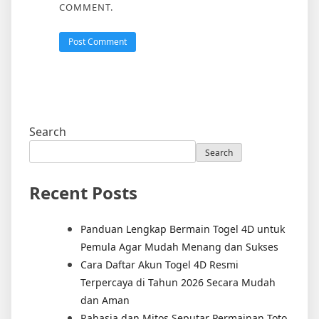
COMMENT.
Search
Search
Recent Posts
Panduan Lengkap Bermain Togel 4D untuk
Pemula Agar Mudah Menang dan Sukses
Cara Daftar Akun Togel 4D Resmi
Terpercaya di Tahun 2026 Secara Mudah
dan Aman
Rahasia dan Mitos Seputar Permainan Toto