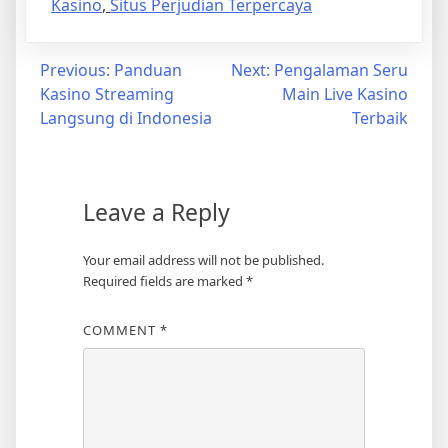
Kasino
,
Situs Perjudian Terpercaya
Post
Previous:
Panduan
Next:
Pengalaman Seru
Kasino Streaming
Main Live Kasino
navigation
Langsung di Indonesia
Terbaik
Leave a Reply
Your email address will not be published.
Required fields are marked
*
COMMENT
*