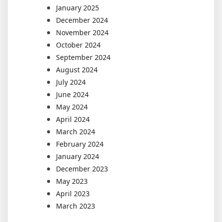
January 2025
December 2024
November 2024
October 2024
September 2024
August 2024
July 2024
June 2024
May 2024
April 2024
March 2024
February 2024
January 2024
December 2023
May 2023
April 2023
March 2023