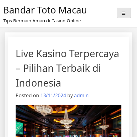
Skip
Bandar Toto Macau
to
content
Tips Bermain Aman di Casino Online
Live Kasino Terpercaya
– Pilihan Terbaik di
Indonesia
Posted on
13/11/2024
by
admin