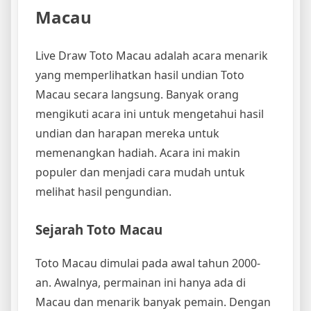
Macau
Live Draw Toto Macau adalah acara menarik
yang memperlihatkan hasil undian Toto
Macau secara langsung. Banyak orang
mengikuti acara ini untuk mengetahui hasil
undian dan harapan mereka untuk
memenangkan hadiah. Acara ini makin
populer dan menjadi cara mudah untuk
melihat hasil pengundian.
Sejarah Toto Macau
Toto Macau dimulai pada awal tahun 2000-
an. Awalnya, permainan ini hanya ada di
Macau dan menarik banyak pemain. Dengan