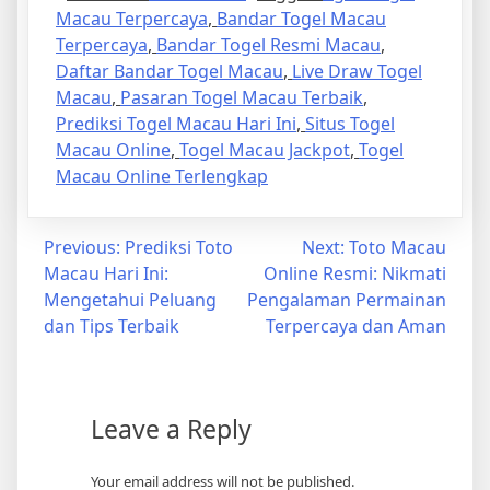
Macau Terpercaya
,
Bandar Togel Macau
Terpercaya
,
Bandar Togel Resmi Macau
,
Daftar Bandar Togel Macau
,
Live Draw Togel
Macau
,
Pasaran Togel Macau Terbaik
,
Prediksi Togel Macau Hari Ini
,
Situs Togel
Macau Online
,
Togel Macau Jackpot
,
Togel
Macau Online Terlengkap
Post
Previous:
Prediksi Toto
Next:
Toto Macau
Macau Hari Ini:
Online Resmi: Nikmati
navigation
Mengetahui Peluang
Pengalaman Permainan
dan Tips Terbaik
Terpercaya dan Aman
Leave a Reply
Your email address will not be published.