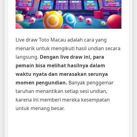
Live draw Toto Macau adalah cara yang
menarik untuk mengikuti hasil undian secara
langsung.
Dengan live draw ini, para
pemain bisa melihat hasilnya dalam
waktu nyata dan merasakan serunya
momen pengundian.
Banyak penggemar
taruhan menantikan setiap sesi undian,
karena ini memberi mereka kesempatan
untuk menang besar.