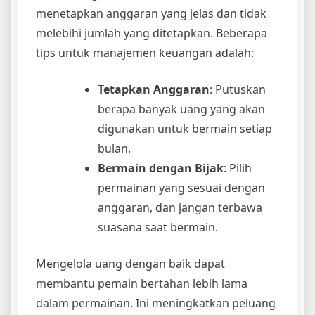
menetapkan anggaran yang jelas dan tidak
melebihi jumlah yang ditetapkan. Beberapa
tips untuk manajemen keuangan adalah:
Tetapkan Anggaran
: Putuskan
berapa banyak uang yang akan
digunakan untuk bermain setiap
bulan.
Bermain dengan Bijak
: Pilih
permainan yang sesuai dengan
anggaran, dan jangan terbawa
suasana saat bermain.
Mengelola uang dengan baik dapat
membantu pemain bertahan lebih lama
dalam permainan. Ini meningkatkan peluang