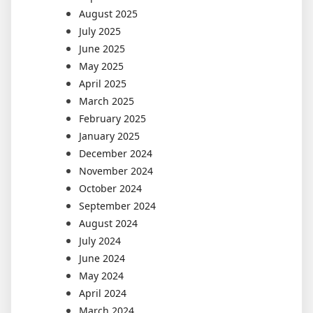
August 2025
July 2025
June 2025
May 2025
April 2025
March 2025
February 2025
January 2025
December 2024
November 2024
October 2024
September 2024
August 2024
July 2024
June 2024
May 2024
April 2024
March 2024