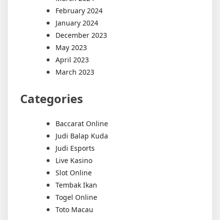
February 2024
January 2024
December 2023
May 2023
April 2023
March 2023
Categories
Baccarat Online
Judi Balap Kuda
Judi Esports
Live Kasino
Slot Online
Tembak Ikan
Togel Online
Toto Macau