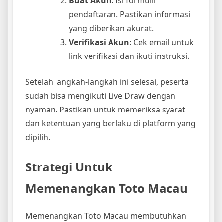
Buat Akun
: Isi formulir
pendaftaran. Pastikan informasi
yang diberikan akurat.
Verifikasi Akun
: Cek email untuk
link verifikasi dan ikuti instruksi.
Setelah langkah-langkah ini selesai, peserta
sudah bisa mengikuti Live Draw dengan
nyaman. Pastikan untuk memeriksa syarat
dan ketentuan yang berlaku di platform yang
dipilih.
Strategi Untuk
Memenangkan Toto Macau
Memenangkan Toto Macau membutuhkan