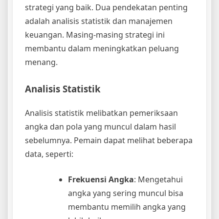
strategi yang baik. Dua pendekatan penting
adalah analisis statistik dan manajemen
keuangan. Masing-masing strategi ini
membantu dalam meningkatkan peluang
menang.
Analisis Statistik
Analisis statistik melibatkan pemeriksaan
angka dan pola yang muncul dalam hasil
sebelumnya. Pemain dapat melihat beberapa
data, seperti:
Frekuensi Angka
: Mengetahui
angka yang sering muncul bisa
membantu memilih angka yang