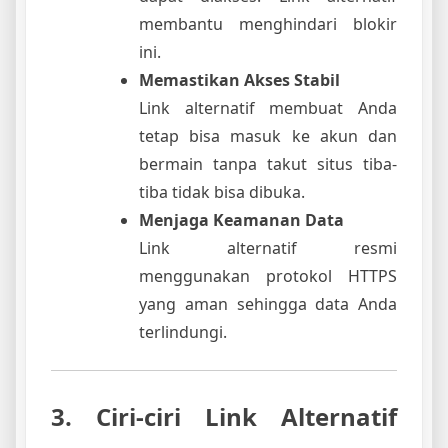
membantu menghindari blokir
ini.
Memastikan Akses Stabil
Link alternatif membuat Anda
tetap bisa masuk ke akun dan
bermain tanpa takut situs tiba-
tiba tidak bisa dibuka.
Menjaga Keamanan Data
Link alternatif resmi
menggunakan protokol HTTPS
yang aman sehingga data Anda
terlindungi.
3. Ciri-ciri Link Alternatif