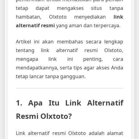
tetap dapat mengakses situs tanpa
hambatan, Olxtoto menyediakan
link
alternatif resmi
yang aman dan terpercaya.
Artikel ini akan membahas secara lengkap
tentang link alternatif resmi Olxtoto,
mengapa link ini penting, cara
mendapatkannya, serta tips agar akses Anda
tetap lancar tanpa gangguan.
1. Apa Itu Link Alternatif
Resmi Olxtoto?
Link alternatif resmi Olxtoto adalah alamat