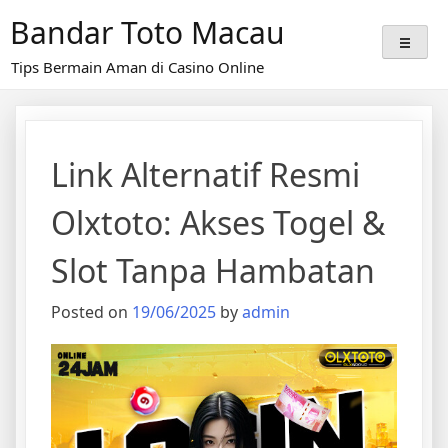
Skip
Bandar Toto Macau
to
content
Tips Bermain Aman di Casino Online
Link Alternatif Resmi
Olxtoto: Akses Togel &
Slot Tanpa Hambatan
Posted on
19/06/2025
by
admin