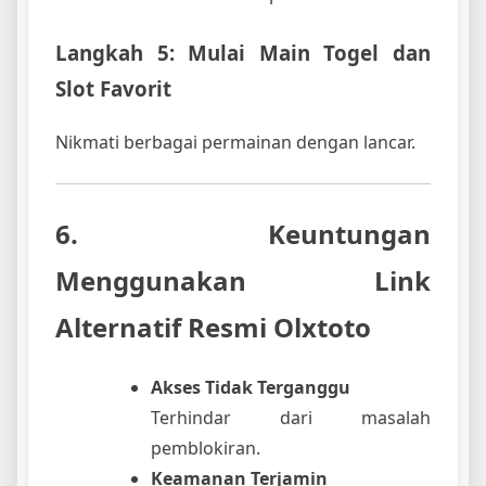
Langkah 5: Mulai Main Togel dan
Slot Favorit
Nikmati berbagai permainan dengan lancar.
6. Keuntungan
Menggunakan Link
Alternatif Resmi Olxtoto
Akses Tidak Terganggu
Terhindar dari masalah
pemblokiran.
Keamanan Terjamin