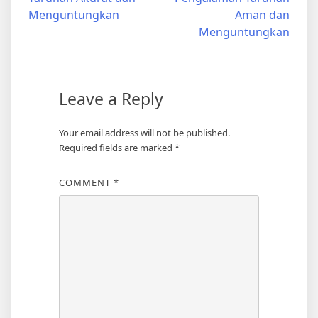
Menguntungkan
Aman dan
Menguntungkan
Leave a Reply
Your email address will not be published.
Required fields are marked
*
COMMENT
*