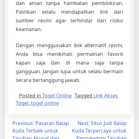
dan aman tanpa hambatan pemblokiran.
Pastikan selalu mendapatkan link dari
sumber resmi agar terhindar dari risiko
keamanan.
Dengan menggunakan link alternatif resmi,
Anda bisa menikmati permainan favorit
kapan saja dan di mana saja tanpa
gangguan. Jangan lupa untuk selalu bermain
secara bertanggung jawab.
Posted in
Togel Online
Tagged
Link Akses
Togel
,
togel online
Post
Previous:
Pasaran Balap
Next:
Situs Judi Balap
Kuda Terbaik untuk
Kuda Terpercaya untuk
navigation
Taruhan Akurat dan
Pengalaman Taruhan