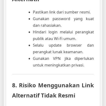
Pastikan link dari sumber resmi.
Gunakan password yang kuat
dan rahasiakan.
Hindari login melalui perangkat
publik atau Wi-Fi umum.
Selalu update browser dan
perangkat lunak keamanan.
Gunakan VPN jika diperlukan
untuk meningkatkan privasi.
8. Risiko Menggunakan Link
Alternatif Tidak Resmi