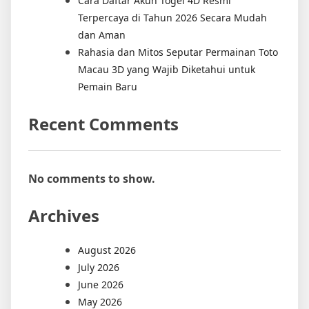
Cara Daftar Akun Togel 4D Resmi
Terpercaya di Tahun 2026 Secara Mudah
dan Aman
Rahasia dan Mitos Seputar Permainan Toto
Macau 3D yang Wajib Diketahui untuk
Pemain Baru
Recent Comments
No comments to show.
Archives
August 2026
July 2026
June 2026
May 2026