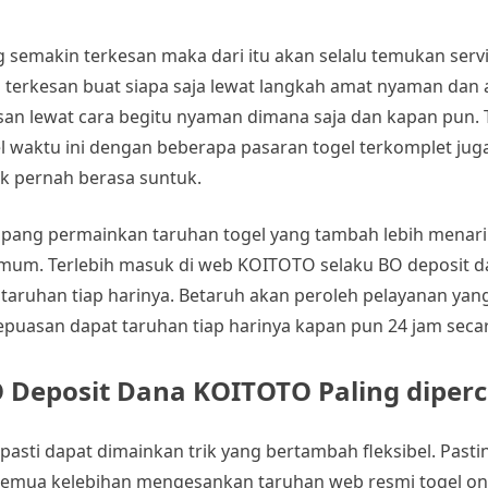
ang semakin terkesan maka dari itu akan selalu temukan ser
n terkesan buat siapa saja lewat langkah amat nyaman dan 
an lewat cara begitu nyaman dimana saja dan kapan pun.
l waktu ini dengan beberapa pasaran togel terkomplet jug
ak pernah berasa suntuk.
pang permainkan taruhan togel yang tambah lebih menar
imum. Terlebih masuk di web KOITOTO selaku BO deposit d
 taruhan tiap harinya. Betaruh akan peroleh pelayanan yan
puasan dapat taruhan tiap harinya kapan pun 24 jam secar
O Deposit Dana KOITOTO Paling diper
asti dapat dimainkan trik yang bertambah fleksibel. Past
mua kelebihan mengesankan taruhan web resmi togel onl