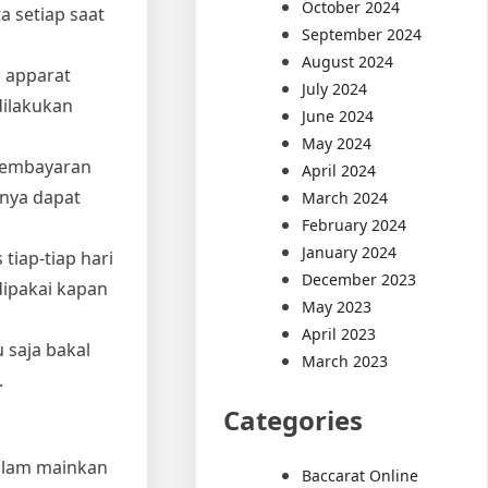
October 2024
a setiap saat
September 2024
August 2024
n apparat
July 2024
dilakukan
June 2024
May 2024
 pembayaran
April 2024
inya dapat
March 2024
February 2024
January 2024
tiap-tiap hari
December 2023
dipakai kapan
May 2023
April 2023
 saja bakal
March 2023
.
Categories
dalam mainkan
Baccarat Online