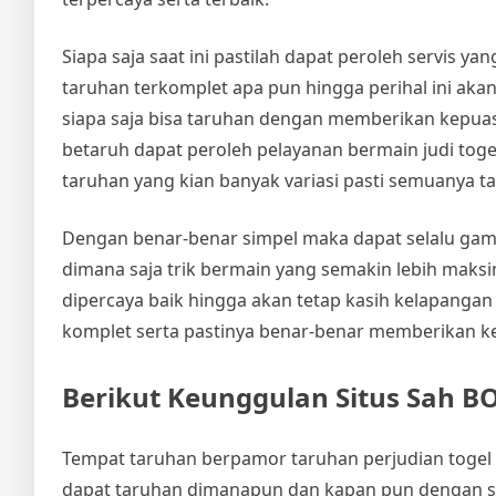
Siapa saja saat ini pastilah dapat peroleh servis y
taruhan terkomplet apa pun hingga perihal ini aka
siapa saja bisa taruhan dengan memberikan kepuas
betaruh dapat peroleh pelayanan bermain judi toge
taruhan yang kian banyak variasi pasti semuanya t
Dengan benar-benar simpel maka dapat selalu gam
dimana saja trik bermain yang semakin lebih maks
dipercaya baik hingga akan tetap kasih kelapangan
komplet serta pastinya benar-benar memberikan ke
Berikut Keunggulan Situs Sah B
Tempat taruhan berpamor taruhan perjudian togel p
dapat taruhan dimanapun dan kapan pun dengan se