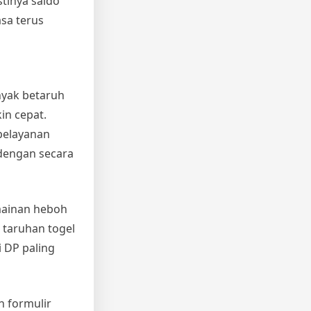
stinya saldo
asa terus
anyak betaruh
in cepat.
pelayanan
 dengan secara
mainan heboh
 taruhan togel
 DP paling
 formulir