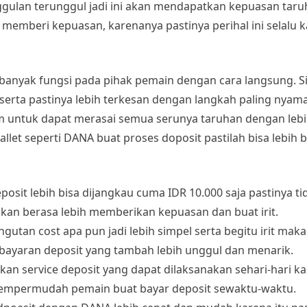
nggulan terunggul jadi ini akan mendapatkan kepuasan tar
memberi kepuasan, karenanya pastinya perihal ini selalu k
 banyak fungsi pada pihak pemain dengan cara langsung. Si
serta pastinya lebih terkesan dengan langkah paling nya
m untuk dapat merasai semua serunya taruhan dengan le
et seperti DANA buat proses doposit pastilah bisa lebih 
osit lebih bisa dijangkau cuma IDR 10.000 saja pastinya ti
akan berasa lebih memberikan kepuasan dan buat irit.
gutan cost apa pun jadi lebih simpel serta begitu irit maka
bayaran deposit yang tambah lebih unggul dan menarik.
an service deposit yang dapat dilaksanakan sehari-hari k
mempermudah pemain buat bayar deposit sewaktu-waktu.