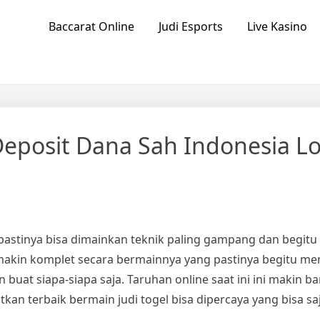
Baccarat Online
Judi Esports
Live Kasino
eposit Dana Sah Indonesia Lo
pastinya bisa dimainkan teknik paling gampang dan begitu e
semakin komplet secara bermainnya yang pastinya begitu m
buat siapa-siapa saja. Taruhan online saat ini ini makin b
an terbaik bermain judi togel bisa dipercaya yang bisa s