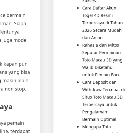
Sukses
Cara Daftar Akun
vice bermain
Togel 4D Resmi
Terpercaya di Tahun
aman. Siapa-
2026 Secara Mudah
 Tentunya
dan Aman
a juga model
Rahasia dan Mitos
Seputar Permainan
Toto Macau 3D yang
ik kapan pun
Wajib Diketahui
ana yang bisa
untuk Pemain Baru
g makin lebih
Cara Deposit dan
a non stop.
Withdraw Tercepat di
Situs Toto Macau 3D
Terpercaya untuk
caya
Pengalaman
Bermain Optimal
inya pemain
Mengapa Toto
ine. terdapat