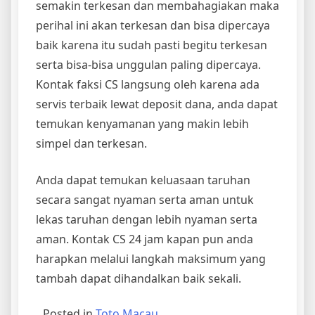
semakin terkesan dan membahagiakan maka
perihal ini akan terkesan dan bisa dipercaya
baik karena itu sudah pasti begitu terkesan
serta bisa-bisa unggulan paling dipercaya.
Kontak faksi CS langsung oleh karena ada
servis terbaik lewat deposit dana, anda dapat
temukan kenyamanan yang makin lebih
simpel dan terkesan.
Anda dapat temukan keluasaan taruhan
secara sangat nyaman serta aman untuk
lekas taruhan dengan lebih nyaman serta
aman. Kontak CS 24 jam kapan pun anda
harapkan melalui langkah maksimum yang
tambah dapat dihandalkan baik sekali.
Posted in
Toto Macau