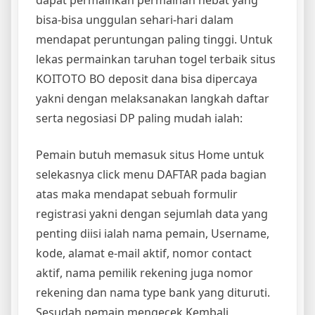
bisa-bisa unggulan sehari-hari dalam
mendapat peruntungan paling tinggi. Untuk
lekas permainkan taruhan togel terbaik situs
KOITOTO BO deposit dana bisa dipercaya
yakni dengan melaksanakan langkah daftar
serta negosiasi DP paling mudah ialah:
Pemain butuh memasuk situs Home untuk
selekasnya click menu DAFTAR pada bagian
atas maka mendapat sebuah formulir
registrasi yakni dengan sejumlah data yang
penting diisi ialah nama pemain, Username,
kode, alamat e-mail aktif, nomor contact
aktif, nama pemilik rekening juga nomor
rekening dan nama type bank yang dituruti.
Sesudah pemain mengecek Kembali