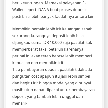
beri keuntungan. Memakai pelayanan E-
Wallet seperti DANA buat proses doposit
pasti bisa lebih banyak faedahnya antara lain:
Membikin pemain lebih irit keuangan sebab
sekurang-kurangnya deposit lebih bisa
dijangkau cuma IDR 10.000 saja pastilah tak
memperberat faksi betaruh karenanya
perihal ini akan tetap berasa lebih memberi
kepuasan dan membikin irit.
Tiap pembayaran deposit pastilah tidak ada
pungutan cost apapun itu jadi lebih simpel
dan begitu irit hingga modal yang dipunyai
masih utuh dapat dipakai untuk pembayaran
deposit yang tambah lebih unggul dan
menarik.