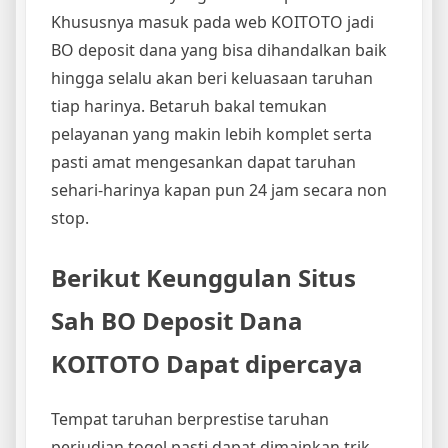
Khususnya masuk pada web KOITOTO jadi
BO deposit dana yang bisa dihandalkan baik
hingga selalu akan beri keluasaan taruhan
tiap harinya. Betaruh bakal temukan
pelayanan yang makin lebih komplet serta
pasti amat mengesankan dapat taruhan
sehari-harinya kapan pun 24 jam secara non
stop.
Berikut Keunggulan Situs
Sah BO Deposit Dana
KOITOTO Dapat dipercaya
Tempat taruhan berprestise taruhan
perjudian togel pasti dapat dimainkan trik