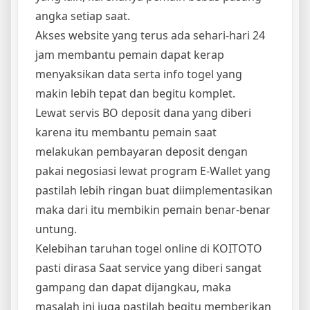
angka setiap saat.
Akses website yang terus ada sehari-hari 24
jam membantu pemain dapat kerap
menyaksikan data serta info togel yang
makin lebih tepat dan begitu komplet.
Lewat servis BO deposit dana yang diberi
karena itu membantu pemain saat
melakukan pembayaran deposit dengan
pakai negosiasi lewat program E-Wallet yang
pastilah lebih ringan buat diimplementasikan
maka dari itu membikin pemain benar-benar
untung.
Kelebihan taruhan togel online di KOITOTO
pasti dirasa Saat service yang diberi sangat
gampang dan dapat dijangkau, maka
masalah ini juga pastilah begitu memberikan