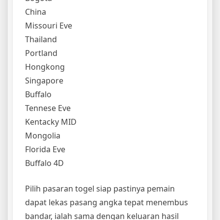
China
Missouri Eve
Thailand
Portland
Hongkong
Singapore
Buffalo
Tennese Eve
Kentacky MID
Mongolia
Florida Eve
Buffalo 4D
Pilih pasaran togel siap pastinya pemain
dapat lekas pasang angka tepat menembus
bandar, ialah sama dengan keluaran hasil