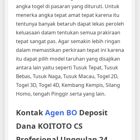
angka togel di pasaran yang dituruti. Untuk
menerka angka tepat amat tepat karena itu
tentunya banyak betaruh dapat lekas peroleh
keluasaan dalam tentukan semua prakiraan
tepat sangat pas. Agar semakin lebih ringan
dalam memastikan perkiraan tepat ini karena
itu dapat pilih model taruhan yang disajikan
antara lain yaitu seperti Tusuk Tepat, Tusuk
Bebas, Tusuk Naga, Tusuk Macau, Togel 2D,
Togel 3D, Togel 4D, Kembang Kempis, Silang
Homo, tengah Pinggir serta yang lain.
Kontak
Agen BO
Deposit
Dana KOITOTO CS
Profesional Unggulan 24