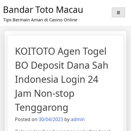
Skip
Bandar Toto Macau
to
content
Tips Bermain Aman di Casino Online
KOITOTO Agen Togel
BO Deposit Dana Sah
Indonesia Login 24
Jam Non-stop
Tenggarong
Posted on
30/04/2023
by
admin