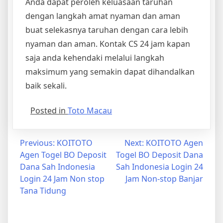
Anda dapat peroleh keluasaan taruhan
dengan langkah amat nyaman dan aman
buat selekasnya taruhan dengan cara lebih
nyaman dan aman. Kontak CS 24 jam kapan
saja anda kehendaki melalui langkah
maksimum yang semakin dapat dihandalkan
baik sekali.
Posted in
Toto Macau
Post
Previous:
KOITOTO
Next:
KOITOTO Agen
Agen Togel BO Deposit
Togel BO Deposit Dana
navigation
Dana Sah Indonesia
Sah Indonesia Login 24
Login 24 Jam Non stop
Jam Non-stop Banjar
Tana Tidung