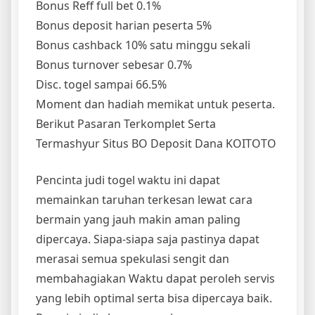
Bonus Reff full bet 0.1%
Bonus deposit harian peserta 5%
Bonus cashback 10% satu minggu sekali
Bonus turnover sebesar 0.7%
Disc. togel sampai 66.5%
Moment dan hadiah memikat untuk peserta.
Berikut Pasaran Terkomplet Serta
Termashyur Situs BO Deposit Dana KOITOTO
Pencinta judi togel waktu ini dapat
memainkan taruhan terkesan lewat cara
bermain yang jauh makin aman paling
dipercaya. Siapa-siapa saja pastinya dapat
merasai semua spekulasi sengit dan
membahagiakan Waktu dapat peroleh servis
yang lebih optimal serta bisa dipercaya baik.