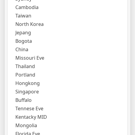
Cambodia
Taiwan
North Korea
Jepang
Bogota
China
Missouri Eve
Thailand
Portland
Hongkong
Singapore
Buffalo
Tennese Eve
Kentacky MID
Mongolia
Florida Eve