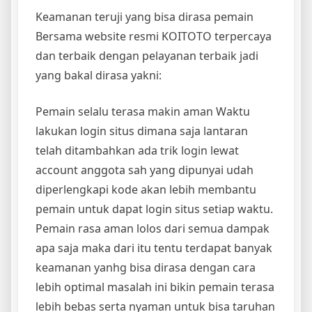
Keamanan teruji yang bisa dirasa pemain
Bersama website resmi KOITOTO terpercaya
dan terbaik dengan pelayanan terbaik jadi
yang bakal dirasa yakni:
Pemain selalu terasa makin aman Waktu
lakukan login situs dimana saja lantaran
telah ditambahkan ada trik login lewat
account anggota sah yang dipunyai udah
diperlengkapi kode akan lebih membantu
pemain untuk dapat login situs setiap waktu.
Pemain rasa aman lolos dari semua dampak
apa saja maka dari itu tentu terdapat banyak
keamanan yanhg bisa dirasa dengan cara
lebih optimal masalah ini bikin pemain terasa
lebih bebas serta nyaman untuk bisa taruhan