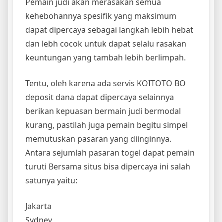
Pemain judi akan merasakan semua
kehebohannya spesifik yang maksimum
dapat dipercaya sebagai langkah lebih hebat
dan lebh cocok untuk dapat selalu rasakan
keuntungan yang tambah lebih berlimpah.
Tentu, oleh karena ada servis KOITOTO BO
deposit dana dapat dipercaya selainnya
berikan kepuasan bermain judi bermodal
kurang, pastilah juga pemain begitu simpel
memutuskan pasaran yang diinginnya.
Antara sejumlah pasaran togel dapat pemain
turuti Bersama situs bisa dipercaya ini salah
satunya yaitu:
Jakarta
Sydney