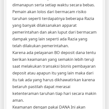
dimanapun serta setiap waktu secara bebas.
Pemain akan lolos dari bermacam risiko
taruhan seperti terdapatnya beberapa Razia
yang banyak dilaksanakan apparat
pemerintahan dan akan luput dari bermacam
dampak yang lain seperti ada Razia yang
telah dilakukan pemerintahan.
Karena ada pelayanan BO deposit dana tentu
berikan keamanan yang semakin lebih teruji
saat melakukan transaksi bisnis pembayaran
deposit atau apapun itu yang lain maka dari
itu tak ada yang harus dikhawatirkan karena
betaruh pastilah dapat merasai
ketenteraman taruhan tiap hari secara makin
aman.
Keamanan dengan pakai DANA Ini akan