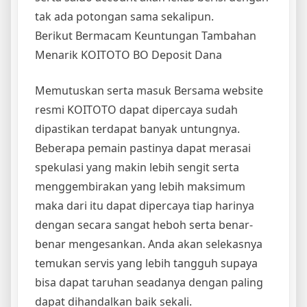
tak ada potongan sama sekalipun.
Berikut Bermacam Keuntungan Tambahan
Menarik KOITOTO BO Deposit Dana
Memutuskan serta masuk Bersama website
resmi KOITOTO dapat dipercaya sudah
dipastikan terdapat banyak untungnya.
Beberapa pemain pastinya dapat merasai
spekulasi yang makin lebih sengit serta
menggembirakan yang lebih maksimum
maka dari itu dapat dipercaya tiap harinya
dengan secara sangat heboh serta benar-
benar mengesankan. Anda akan selekasnya
temukan servis yang lebih tangguh supaya
bisa dapat taruhan seadanya dengan paling
dapat dihandalkan baik sekali.