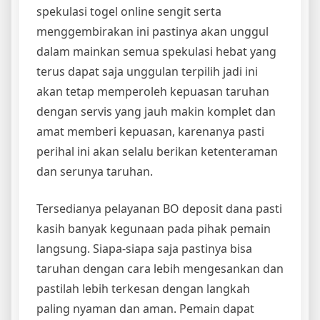
spekulasi togel online sengit serta
menggembirakan ini pastinya akan unggul
dalam mainkan semua spekulasi hebat yang
terus dapat saja unggulan terpilih jadi ini
akan tetap memperoleh kepuasan taruhan
dengan servis yang jauh makin komplet dan
amat memberi kepuasan, karenanya pasti
perihal ini akan selalu berikan ketenteraman
dan serunya taruhan.
Tersedianya pelayanan BO deposit dana pasti
kasih banyak kegunaan pada pihak pemain
langsung. Siapa-siapa saja pastinya bisa
taruhan dengan cara lebih mengesankan dan
pastilah lebih terkesan dengan langkah
paling nyaman dan aman. Pemain dapat