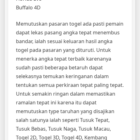
Buffalo 4D
Memutuskan pasaran togel ada pasti pemain
dapat lekas pasang angka tepat menembus
bandar, ialah sesuai keluaran hasil angka
togel pada pasaran yang dituruti. Untuk
menerka angka tepat terbaik karenanya
sudah pasti beberapa betaruh dapat
selekasnya temukan keringanan dalam
tentukan semua perkiraan tepat paling tepat.
Untuk semakin ringan dalam memastikan
ramalan tepat ini karena itu dapat
memutuskan type taruhan yang disajikan
salah satunya ialah seperti Tusuk Tepat,
Tusuk Bebas, Tusuk Naga, Tusuk Macau,
Togel 2D, Togel 3D, Togel 4D, Kembang