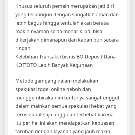
Khusus seluruh pemain merupakan jati diri
yang terbangun dengan sangatlah aman dan
lebih bagus hingga tentulah akan berasa
makin nyaman serta menarik jadi bisa
dikerjakan dimanapun dan kapan pun secara
ringan.
Kelebihan Transaksi bisnis BO Deposit Dana
KOITOTO Lebih Banyak Kegunaan
Metode gampang dalam melakukan
spekulasi togel online heboh dan
menggembirakan ini tentunya sangat unggul
dalam mainkan semua spekulasi hebat yang
terus dapat saja unggulan terhebat karena
itu perihal ini akan mendapatkan kepuasan
taruhan dengan layanan yang jauh makin