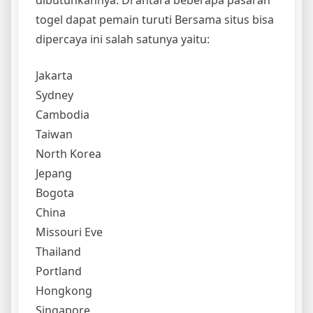
togel dapat pemain turuti Bersama situs bisa
dipercaya ini salah satunya yaitu:
Jakarta
Sydney
Cambodia
Taiwan
North Korea
Jepang
Bogota
China
Missouri Eve
Thailand
Portland
Hongkong
Singapore