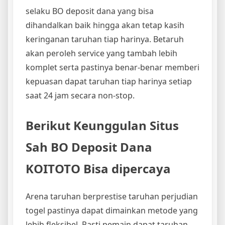
selaku BO deposit dana yang bisa
dihandalkan baik hingga akan tetap kasih
keringanan taruhan tiap harinya. Betaruh
akan peroleh service yang tambah lebih
komplet serta pastinya benar-benar memberi
kepuasan dapat taruhan tiap harinya setiap
saat 24 jam secara non-stop.
Berikut Keunggulan Situs
Sah BO Deposit Dana
KOITOTO Bisa dipercaya
Arena taruhan berprestise taruhan perjudian
togel pastinya dapat dimainkan metode yang
lebih fleksibel. Pasti pemain dapat taruhan