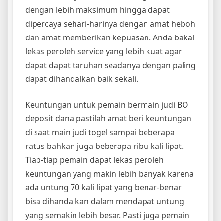
dengan lebih maksimum hingga dapat
dipercaya sehari-harinya dengan amat heboh
dan amat memberikan kepuasan. Anda bakal
lekas peroleh service yang lebih kuat agar
dapat dapat taruhan seadanya dengan paling
dapat dihandalkan baik sekali.
Keuntungan untuk pemain bermain judi BO
deposit dana pastilah amat beri keuntungan
di saat main judi togel sampai beberapa
ratus bahkan juga beberapa ribu kali lipat.
Tiap-tiap pemain dapat lekas peroleh
keuntungan yang makin lebih banyak karena
ada untung 70 kali lipat yang benar-benar
bisa dihandalkan dalam mendapat untung
yang semakin lebih besar. Pasti juga pemain