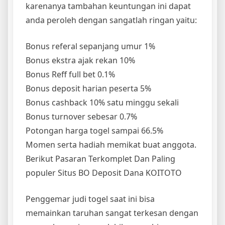
karenanya tambahan keuntungan ini dapat
anda peroleh dengan sangatlah ringan yaitu:
Bonus referal sepanjang umur 1%
Bonus ekstra ajak rekan 10%
Bonus Reff full bet 0.1%
Bonus deposit harian peserta 5%
Bonus cashback 10% satu minggu sekali
Bonus turnover sebesar 0.7%
Potongan harga togel sampai 66.5%
Momen serta hadiah memikat buat anggota.
Berikut Pasaran Terkomplet Dan Paling
populer Situs BO Deposit Dana KOITOTO
Penggemar judi togel saat ini bisa
memainkan taruhan sangat terkesan dengan