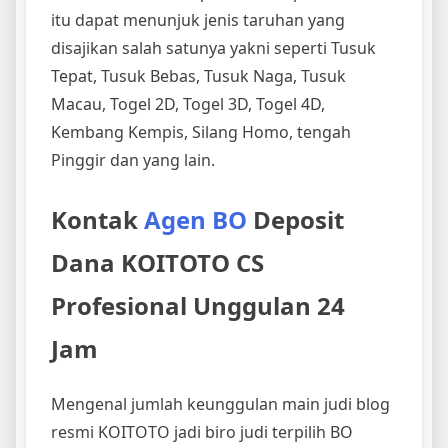
itu dapat menunjuk jenis taruhan yang
disajikan salah satunya yakni seperti Tusuk
Tepat, Tusuk Bebas, Tusuk Naga, Tusuk
Macau, Togel 2D, Togel 3D, Togel 4D,
Kembang Kempis, Silang Homo, tengah
Pinggir dan yang lain.
Kontak
Agen BO
Deposit
Dana KOITOTO CS
Profesional Unggulan 24
Jam
Mengenal jumlah keunggulan main judi blog
resmi KOITOTO jadi biro judi terpilih BO