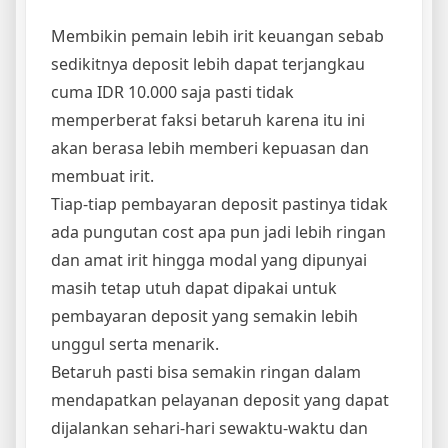
Membikin pemain lebih irit keuangan sebab
sedikitnya deposit lebih dapat terjangkau
cuma IDR 10.000 saja pasti tidak
memperberat faksi betaruh karena itu ini
akan berasa lebih memberi kepuasan dan
membuat irit.
Tiap-tiap pembayaran deposit pastinya tidak
ada pungutan cost apa pun jadi lebih ringan
dan amat irit hingga modal yang dipunyai
masih tetap utuh dapat dipakai untuk
pembayaran deposit yang semakin lebih
unggul serta menarik.
Betaruh pasti bisa semakin ringan dalam
mendapatkan pelayanan deposit yang dapat
dijalankan sehari-hari sewaktu-waktu dan