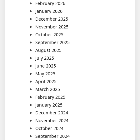
February 2026
January 2026
December 2025
November 2025
October 2025
September 2025
August 2025
July 2025
June 2025
May 2025
April 2025
March 2025
February 2025
January 2025
December 2024
November 2024
October 2024
September 2024