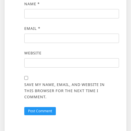
NAME
*
EMAIL
*
WEBSITE
SAVE MY NAME, EMAIL, AND WEBSITE IN
THIS BROWSER FOR THE NEXT TIME I
COMMENT.