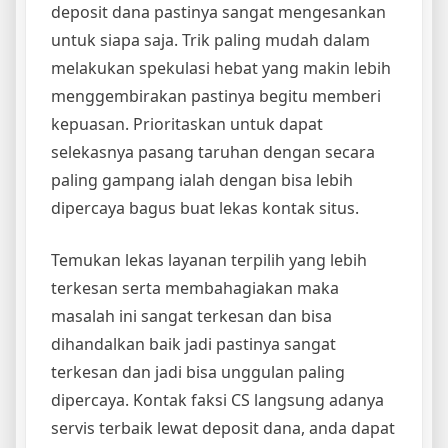
deposit dana pastinya sangat mengesankan
untuk siapa saja. Trik paling mudah dalam
melakukan spekulasi hebat yang makin lebih
menggembirakan pastinya begitu memberi
kepuasan. Prioritaskan untuk dapat
selekasnya pasang taruhan dengan secara
paling gampang ialah dengan bisa lebih
dipercaya bagus buat lekas kontak situs.
Temukan lekas layanan terpilih yang lebih
terkesan serta membahagiakan maka
masalah ini sangat terkesan dan bisa
dihandalkan baik jadi pastinya sangat
terkesan dan jadi bisa unggulan paling
dipercaya. Kontak faksi CS langsung adanya
servis terbaik lewat deposit dana, anda dapat