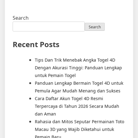
Search
Search
Recent Posts
Tips Dan Trik Menebak Angka Togel 4D
Dengan Akurasi Tinggi: Panduan Lengkap
untuk Pemain Togel
Panduan Lengkap Bermain Togel 4D untuk
Pemula Agar Mudah Menang dan Sukses
Cara Daftar Akun Togel 4D Resmi
Terpercaya di Tahun 2026 Secara Mudah
dan Aman
Rahasia dan Mitos Seputar Permainan Toto
Macau 3D yang Wajib Diketahui untuk
Pemain Baru