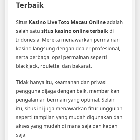
Terbaik
Situs
Kasino Live Toto Macau Online
adalah
salah satu
situs kasino online terbaik
di
Indonesia. Mereka menawarkan permainan
kasino langsung dengan dealer profesional,
serta berbagai opsi permainan seperti
blackjack, roulette, dan bakarat.
Tidak hanya itu, keamanan dan privasi
pengguna dijaga dengan baik, memberikan
pengalaman bermain yang optimal. Selain
itu, situs ini juga menawarkan fitur unggulan
seperti tampilan yang mudah digunakan dan
akses yang mudah di mana saja dan kapan
saja.