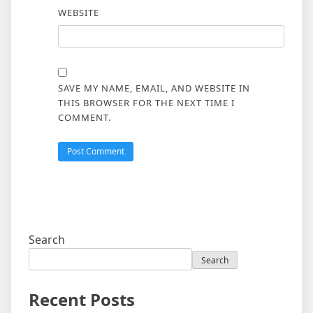
WEBSITE
SAVE MY NAME, EMAIL, AND WEBSITE IN
THIS BROWSER FOR THE NEXT TIME I
COMMENT.
Search
Search
Recent Posts