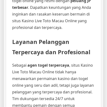
togel online yang resmi dengan
peluang JP
terbesar
. Dapatkan keuntungan yang Anda
inginkan dan rasakan keseruan bermain di
situs Kasino Live Toto Macau Online yang
profesional dan terpercaya.
Layanan Pelanggan
Terpercaya dan Profesional
Sebagai
agen togel terpercaya
, situs Kasino
Live Toto Macau Online tidak hanya
menawarkan permainan kasino dan togel
online yang seru dan adil, tetapi juga layanan
pelanggan yang terpercaya dan profesional.
Tim dukungan tersedia 24/7 untuk
membantu pemain dengan semua