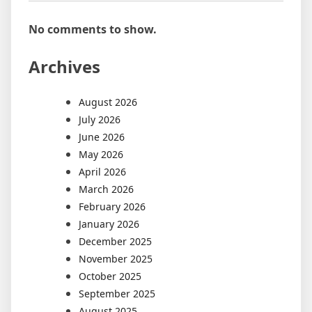
No comments to show.
Archives
August 2026
July 2026
June 2026
May 2026
April 2026
March 2026
February 2026
January 2026
December 2025
November 2025
October 2025
September 2025
August 2025