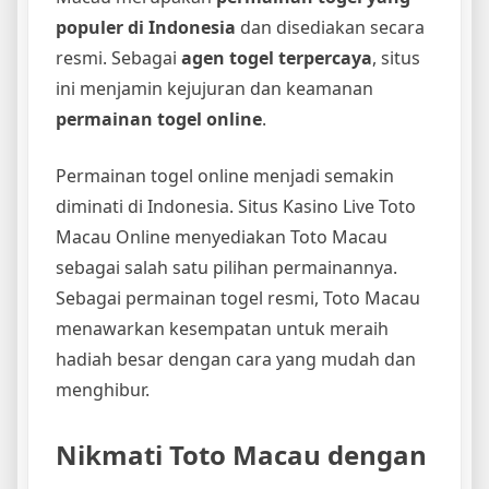
populer di Indonesia
dan disediakan secara
resmi. Sebagai
agen togel terpercaya
, situs
ini menjamin kejujuran dan keamanan
permainan togel online
.
Permainan togel online menjadi semakin
diminati di Indonesia. Situs Kasino Live Toto
Macau Online menyediakan Toto Macau
sebagai salah satu pilihan permainannya.
Sebagai permainan togel resmi, Toto Macau
menawarkan kesempatan untuk meraih
hadiah besar dengan cara yang mudah dan
menghibur.
Nikmati Toto Macau dengan