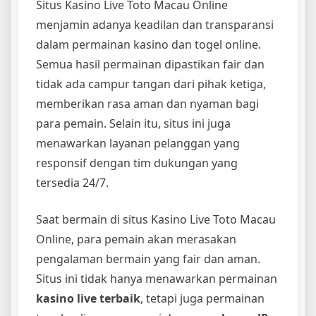
Situs Kasino Live Toto Macau Online
menjamin adanya keadilan dan transparansi
dalam permainan kasino dan togel online.
Semua hasil permainan dipastikan fair dan
tidak ada campur tangan dari pihak ketiga,
memberikan rasa aman dan nyaman bagi
para pemain. Selain itu, situs ini juga
menawarkan layanan pelanggan yang
responsif dengan tim dukungan yang
tersedia 24/7.
Saat bermain di situs Kasino Live Toto Macau
Online, para pemain akan merasakan
pengalaman bermain yang fair dan aman.
Situs ini tidak hanya menawarkan permainan
kasino live terbaik
, tetapi juga permainan