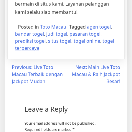
bermain di situs kami. Layanan pelanggan
kami selalu siap membantu!
Posted in
Toto Macau
Tagged
agen togel
,
bandar togel
,
judi togel
,
pasaran togel
,
prediksi togel
,
situs togel
,
togel online
,
togel
terpercaya
Post
Previous:
Live Toto
Next:
Main Live Toto
Macau Terbaik dengan
Macau & Raih Jackpot
navigation
Jackpot Mudah
Besar!
Leave a Reply
Your email address will not be published.
Required fields are marked
*