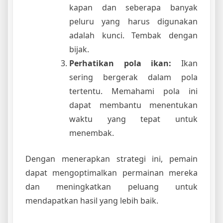
kapan dan seberapa banyak
peluru yang harus digunakan
adalah kunci. Tembak dengan
bijak.
Perhatikan pola ikan:
Ikan
sering bergerak dalam pola
tertentu. Memahami pola ini
dapat membantu menentukan
waktu yang tepat untuk
menembak.
Dengan menerapkan strategi ini, pemain
dapat mengoptimalkan permainan mereka
dan meningkatkan peluang untuk
mendapatkan hasil yang lebih baik.