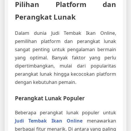
Pilihan Platform dan
Perangkat Lunak
Dalam dunia Judi Tembak Ikan Online,
pemilihan platform dan perangkat lunak
sangat penting untuk pengalaman bermain
yang optimal. Banyak faktor yang perlu
dipertimbangkan, mulai dari popularitas
perangkat lunak hingga kecocokan platform
dengan kebutuhan pemain.
Perangkat Lunak Populer
Beberapa perangkat lunak populer untuk
Judi Tembak Ikan Online
menawarkan
berbagai fitur menarik. Di antara yang paling