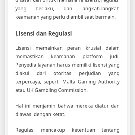
yang berlaku, dan langkah-langkah
keamanan yang perlu diambil saat bermain.
Lisensi dan Regulasi
Lisensi memainkan peran krusial dalam
memastikan keamanan platform judi.
Penyedia layanan harus memiliki lisensi yang
diakui dari otoritas perjudian yang
terpercaya, seperti Malta Gaming Authority
atau UK Gambling Commission.
Hal ini menjamin bahwa mereka diatur dan
diawasi dengan ketat.
Regulasi mencakup ketentuan tentang