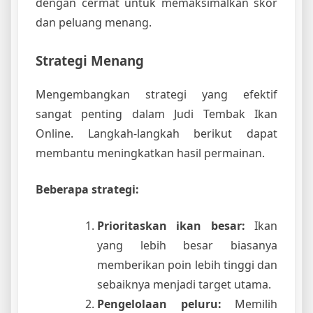
dengan cermat untuk memaksimalkan skor
dan peluang menang.
Strategi Menang
Mengembangkan strategi yang efektif
sangat penting dalam Judi Tembak Ikan
Online. Langkah-langkah berikut dapat
membantu meningkatkan hasil permainan.
Beberapa strategi:
Prioritaskan ikan besar:
Ikan
yang lebih besar biasanya
memberikan poin lebih tinggi dan
sebaiknya menjadi target utama.
Pengelolaan peluru:
Memilih