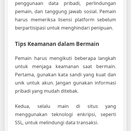
penggunaan data pribadi, perlindungan
pemain, dan tanggung jawab sosial. Pemain
harus memeriksa lisensi platform sebelum
berpartisipasi untuk menghindari penipuan.
Tips Keamanan dalam Bermain
Pemain harus mengikuti beberapa langkah
untuk menjaga keamanan saat bermain.
Pertama, gunakan kata sandi yang kuat dan
unik untuk akun. Jangan gunakan informasi
pribadi yang mudah ditebak.
Kedua, selalu main di situs yang
menggunakan teknologi enkripsi, seperti
SSL, untuk melindungi data transaksi.