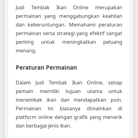
Judi Tembak Ikan Online merupakan
permainan yang menggabungkan keahlian
dan keberuntungan. Memahami peraturan
permainan serta strategi yang efektif sangat
penting untuk meningkatkan peluang
menang.
Peraturan Permainan
Dalam Judi Tembak Ikan Online, setiap
pemain memiliki tujuan utama untuk
menembak ikan dan mendapatkan poin.
Permainan ini biasanya dimainkan di
platform online dengan grafik yang menarik
dan berbagai jenis ikan.