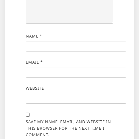
NAME
*
EMAIL
*
WEBSITE
SAVE MY NAME, EMAIL, AND WEBSITE IN
THIS BROWSER FOR THE NEXT TIME I
COMMENT.