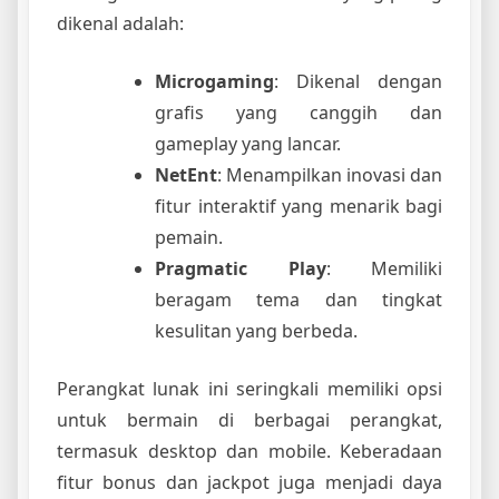
dikenal adalah:
Microgaming
: Dikenal dengan
grafis yang canggih dan
gameplay yang lancar.
NetEnt
: Menampilkan inovasi dan
fitur interaktif yang menarik bagi
pemain.
Pragmatic Play
: Memiliki
beragam tema dan tingkat
kesulitan yang berbeda.
Perangkat lunak ini seringkali memiliki opsi
untuk bermain di berbagai perangkat,
termasuk desktop dan mobile. Keberadaan
fitur bonus dan jackpot juga menjadi daya