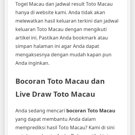
Togel Macau dan jadwal result Toto Macau
hanya di website kami. Anda tidak akan
melewatkan hasil keluaran terkini dan jadwal
keluaran Toto Macau dengan mengikuti
artikel ini. Pastikan Anda bookmark atau
simpan halaman ini agar Anda dapat
mengaksesnya dengan mudah kapan pun
Anda inginkan.
Bocoran Toto Macau dan
Live Draw Toto Macau
Anda sedang mencari
bocoran Toto Macau
yang dapat membantu Anda dalam
memprediksi hasil Toto Macau? Kami di sini