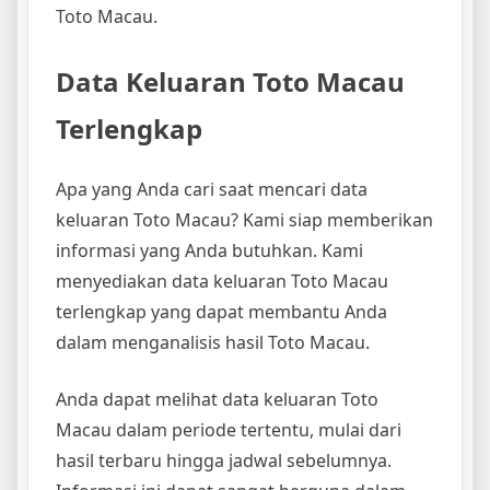
Toto Macau.
Data Keluaran Toto Macau
Terlengkap
Apa yang Anda cari saat mencari data
keluaran Toto Macau? Kami siap memberikan
informasi yang Anda butuhkan. Kami
menyediakan data keluaran Toto Macau
terlengkap yang dapat membantu Anda
dalam menganalisis hasil Toto Macau.
Anda dapat melihat data keluaran Toto
Macau dalam periode tertentu, mulai dari
hasil terbaru hingga jadwal sebelumnya.