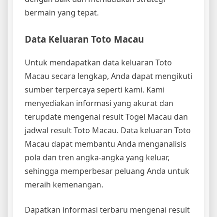
bermain yang tepat.
Data Keluaran Toto Macau
Untuk mendapatkan data keluaran Toto
Macau secara lengkap, Anda dapat mengikuti
sumber terpercaya seperti kami. Kami
menyediakan informasi yang akurat dan
terupdate mengenai result Togel Macau dan
jadwal result Toto Macau. Data keluaran Toto
Macau dapat membantu Anda menganalisis
pola dan tren angka-angka yang keluar,
sehingga memperbesar peluang Anda untuk
meraih kemenangan.
Dapatkan informasi terbaru mengenai result