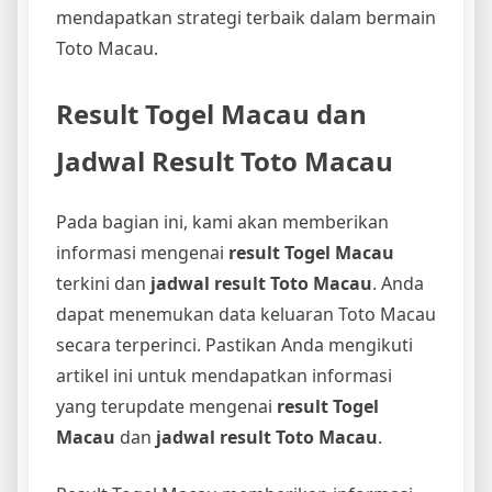
mendapatkan strategi terbaik dalam bermain
Toto Macau.
Result Togel Macau dan
Jadwal Result Toto Macau
Pada bagian ini, kami akan memberikan
informasi mengenai
result Togel Macau
terkini dan
jadwal result Toto Macau
. Anda
dapat menemukan data keluaran Toto Macau
secara terperinci. Pastikan Anda mengikuti
artikel ini untuk mendapatkan informasi
yang terupdate mengenai
result Togel
Macau
dan
jadwal result Toto Macau
.