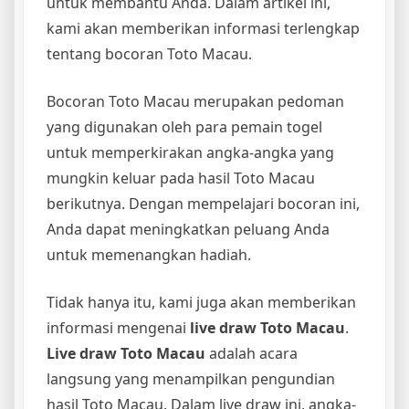
untuk membantu Anda. Dalam artikel ini,
kami akan memberikan informasi terlengkap
tentang bocoran Toto Macau.
Bocoran Toto Macau merupakan pedoman
yang digunakan oleh para pemain togel
untuk memperkirakan angka-angka yang
mungkin keluar pada hasil Toto Macau
berikutnya. Dengan mempelajari bocoran ini,
Anda dapat meningkatkan peluang Anda
untuk memenangkan hadiah.
Tidak hanya itu, kami juga akan memberikan
informasi mengenai
live draw Toto Macau
.
Live draw Toto Macau
adalah acara
langsung yang menampilkan pengundian
hasil Toto Macau. Dalam live draw ini, angka-