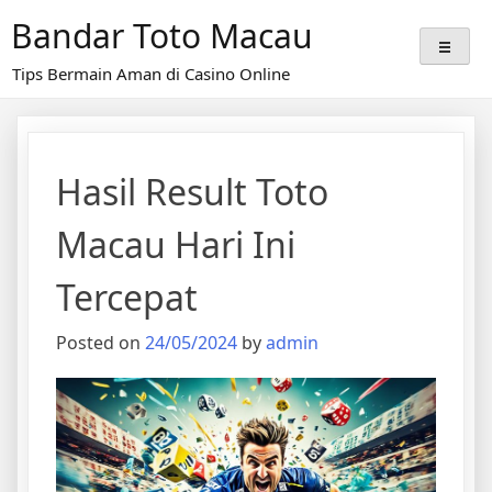
Skip
Bandar Toto Macau
to
content
Tips Bermain Aman di Casino Online
Hasil Result Toto
Macau Hari Ini
Tercepat
Posted on
24/05/2024
by
admin