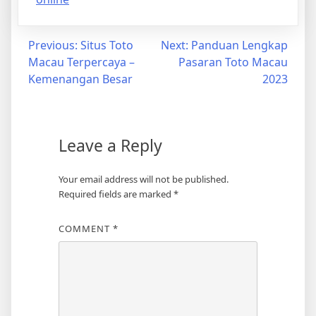
Post
Previous:
Situs Toto
Next:
Panduan Lengkap
Macau Terpercaya –
Pasaran Toto Macau
navigation
Kemenangan Besar
2023
Leave a Reply
Your email address will not be published.
Required fields are marked
*
COMMENT
*