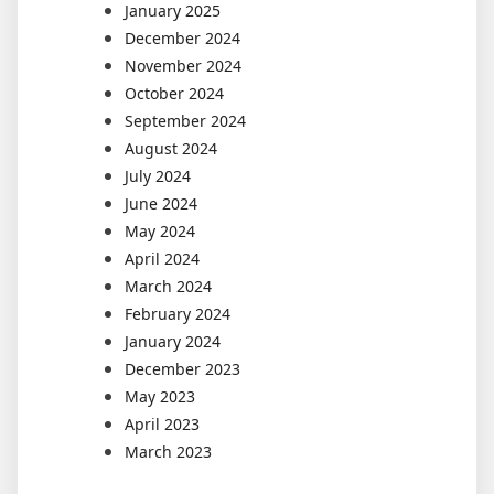
January 2025
December 2024
November 2024
October 2024
September 2024
August 2024
July 2024
June 2024
May 2024
April 2024
March 2024
February 2024
January 2024
December 2023
May 2023
April 2023
March 2023