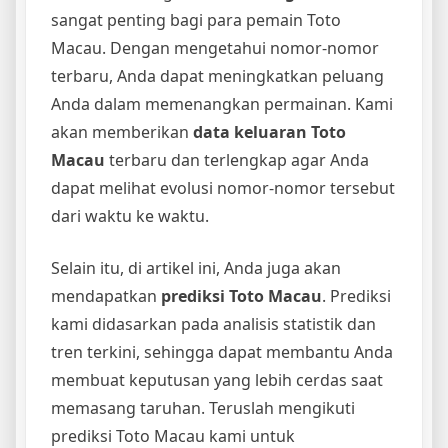
sangat penting bagi para pemain Toto
Macau. Dengan mengetahui nomor-nomor
terbaru, Anda dapat meningkatkan peluang
Anda dalam memenangkan permainan. Kami
akan memberikan
data keluaran Toto
Macau
terbaru dan terlengkap agar Anda
dapat melihat evolusi nomor-nomor tersebut
dari waktu ke waktu.
Selain itu, di artikel ini, Anda juga akan
mendapatkan
prediksi Toto Macau
. Prediksi
kami didasarkan pada analisis statistik dan
tren terkini, sehingga dapat membantu Anda
membuat keputusan yang lebih cerdas saat
memasang taruhan. Teruslah mengikuti
prediksi Toto Macau kami untuk