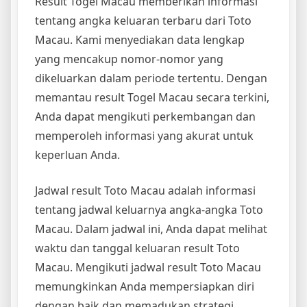
Result Togel Macau memberikan informasi
tentang angka keluaran terbaru dari Toto
Macau. Kami menyediakan data lengkap
yang mencakup nomor-nomor yang
dikeluarkan dalam periode tertentu. Dengan
memantau result Togel Macau secara terkini,
Anda dapat mengikuti perkembangan dan
memperoleh informasi yang akurat untuk
keperluan Anda.
Jadwal result Toto Macau adalah informasi
tentang jadwal keluarnya angka-angka Toto
Macau. Dalam jadwal ini, Anda dapat melihat
waktu dan tanggal keluaran result Toto
Macau. Mengikuti jadwal result Toto Macau
memungkinkan Anda mempersiapkan diri
dengan baik dan memadukan strategi