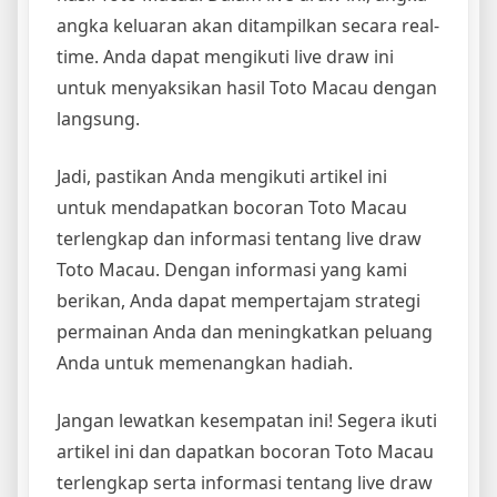
angka keluaran akan ditampilkan secara real-
time. Anda dapat mengikuti live draw ini
untuk menyaksikan hasil Toto Macau dengan
langsung.
Jadi, pastikan Anda mengikuti artikel ini
untuk mendapatkan bocoran Toto Macau
terlengkap dan informasi tentang live draw
Toto Macau. Dengan informasi yang kami
berikan, Anda dapat mempertajam strategi
permainan Anda dan meningkatkan peluang
Anda untuk memenangkan hadiah.
Jangan lewatkan kesempatan ini! Segera ikuti
artikel ini dan dapatkan bocoran Toto Macau
terlengkap serta informasi tentang live draw