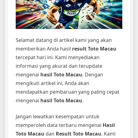
Selamat datang di artikel kami yang akan
memberikan Anda hasil
result Toto Macau
tercepat hari ini. Kami menyediakan
informasi yang akurat dan terupdate
mengenai
hasil Toto Macau
. Dengan
mengikuti artikel ini, Anda akan
mendapatkan pembaruan yang paling cepat
mengenai
hasil Toto Macau
.
Jangan lewatkan kesempatan untuk
memperoleh data terbaru mengenai
Hasil
Toto Macau
dan
Result Toto Macau
. Kami