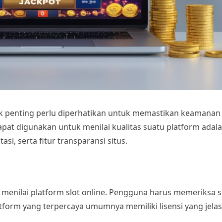
ek penting perlu diperhatikan untuk memastikan keamanan
at digunakan untuk menilai kualitas suatu platform adalah
i, serta fitur transparansi situs.
menilai platform slot online. Pengguna harus memeriksa se
latform yang terpercaya umumnya memiliki lisensi yang jela