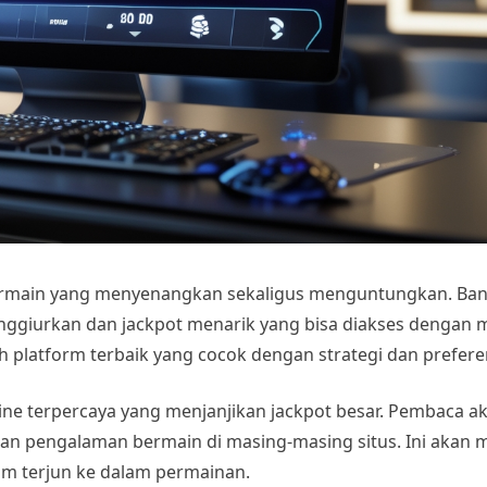
rmain yang menyenangkan sekaligus menguntungkan. Bany
giurkan dan jackpot menarik yang bisa diakses dengan 
 platform terbaik yang cocok dengan strategi dan prefere
 online terpercaya yang menjanjikan jackpot besar. Pembaca a
dan pengalaman bermain di masing-masing situs. Ini akan
m terjun ke dalam permainan.