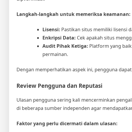
Langkah-langkah untuk memeriksa keamanan:
Lisensi:
Pastikan situs memiliki lisensi
Enkripsi Data:
Cek apakah situs menggu
Audit Pihak Ketiga:
Platform yang baik 
permainan.
Dengan memperhatikan aspek ini, pengguna dapat 
Review Pengguna dan Reputasi
Ulasan pengguna sering kali mencerminkan pengala
di beberapa sumber independen agar mendapatkan 
Faktor yang perlu dicermati dalam ulasan: