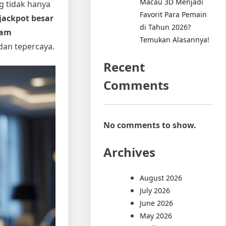
Macau 3D Menjadi
g tidak hanya
Favorit Para Pemain
jackpot besar
di Tahun 2026?
lam
Temukan Alasannya!
dan tepercaya.
Recent
Comments
No comments to show.
Archives
August 2026
July 2026
June 2026
May 2026