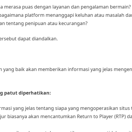
 merasa puas dengan layanan dan pengalaman bermain?
bagaimana platform menanggapi keluhan atau masalah da
an tentang penipuan atau kecurangan?
rsebut dapat diandalkan.
rm yang baik akan memberikan informasi yang jelas mengen
g patut diperhatikan:
masi yang jelas tentang siapa yang mengoperasikan situs 
ujur biasanya akan mencantumkan Return to Player (RTP) d