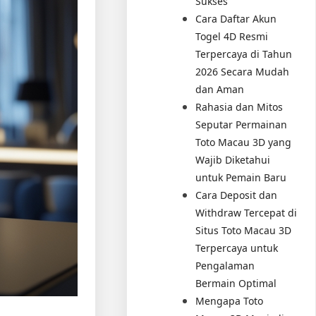
Sukses
Cara Daftar Akun
Togel 4D Resmi
Terpercaya di Tahun
2026 Secara Mudah
dan Aman
Rahasia dan Mitos
Seputar Permainan
Toto Macau 3D yang
Wajib Diketahui
untuk Pemain Baru
Cara Deposit dan
Withdraw Tercepat di
Situs Toto Macau 3D
Terpercaya untuk
Pengalaman
Bermain Optimal
Mengapa Toto