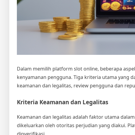
Dalam memilih platform slot online, beberapa asp
kenyamanan pengguna. Tiga kriteria utama yang dap
keamanan dan legalitas, review pengguna dan reputas
Kriteria Keamanan dan Legalitas
Keamanan dan legalitas adalah faktor utama dalam 
dikeluarkan oleh otoritas perjudian yang diakui. P
dipverifikasi.