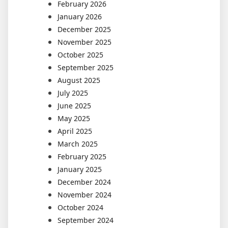
February 2026
January 2026
December 2025
November 2025
October 2025
September 2025
August 2025
July 2025
June 2025
May 2025
April 2025
March 2025
February 2025
January 2025
December 2024
November 2024
October 2024
September 2024