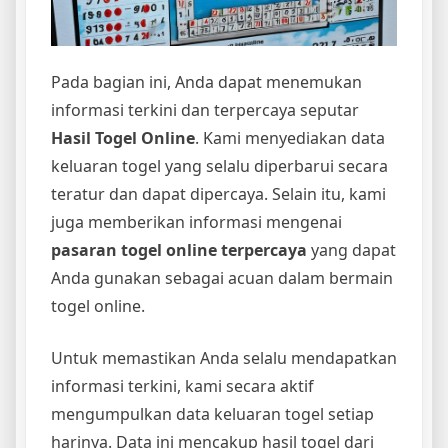
Pada bagian ini, Anda dapat menemukan
informasi terkini dan terpercaya seputar
Hasil Togel Online
. Kami menyediakan data
keluaran togel yang selalu diperbarui secara
teratur dan dapat dipercaya. Selain itu, kami
juga memberikan informasi mengenai
pasaran togel online terpercaya
yang dapat
Anda gunakan sebagai acuan dalam bermain
togel online.
Untuk memastikan Anda selalu mendapatkan
informasi terkini, kami secara aktif
mengumpulkan data keluaran togel setiap
harinya. Data ini mencakup hasil togel dari