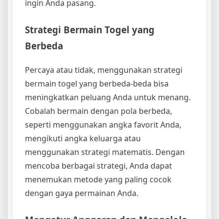
ingin Anda pasang.
Strategi Bermain Togel yang
Berbeda
Percaya atau tidak, menggunakan strategi
bermain togel yang berbeda-beda bisa
meningkatkan peluang Anda untuk menang.
Cobalah bermain dengan pola berbeda,
seperti menggunakan angka favorit Anda,
mengikuti angka keluarga atau
menggunakan strategi matematis. Dengan
mencoba berbagai strategi, Anda dapat
menemukan metode yang paling cocok
dengan gaya permainan Anda.