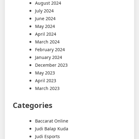
August 2024
July 2024
June 2024
May 2024
April 2024
March 2024
February 2024
January 2024
December 2023
May 2023
April 2023
March 2023
Categories
Baccarat Online
Judi Balap Kuda
Judi Esports