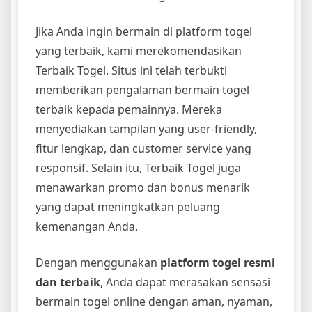
Jika Anda ingin bermain di platform togel
yang terbaik, kami merekomendasikan
Terbaik Togel. Situs ini telah terbukti
memberikan pengalaman bermain togel
terbaik kepada pemainnya. Mereka
menyediakan tampilan yang user-friendly,
fitur lengkap, dan customer service yang
responsif. Selain itu, Terbaik Togel juga
menawarkan promo dan bonus menarik
yang dapat meningkatkan peluang
kemenangan Anda.
Dengan menggunakan
platform togel resmi
dan terbaik
, Anda dapat merasakan sensasi
bermain togel online dengan aman, nyaman,