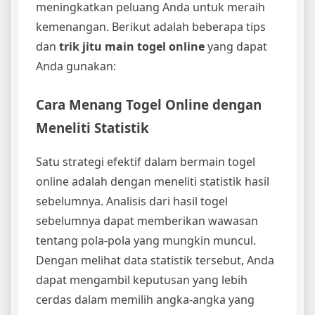
meningkatkan peluang Anda untuk meraih
kemenangan. Berikut adalah beberapa tips
dan
trik jitu main togel online
yang dapat
Anda gunakan:
Cara Menang Togel Online dengan
Meneliti Statistik
Satu strategi efektif dalam bermain togel
online adalah dengan meneliti statistik hasil
sebelumnya. Analisis dari hasil togel
sebelumnya dapat memberikan wawasan
tentang pola-pola yang mungkin muncul.
Dengan melihat data statistik tersebut, Anda
dapat mengambil keputusan yang lebih
cerdas dalam memilih angka-angka yang