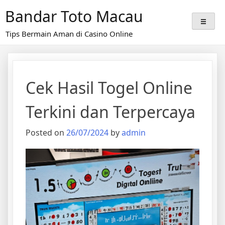
Skip
Bandar Toto Macau
to
content
Tips Bermain Aman di Casino Online
Cek Hasil Togel Online
Terkini dan Terpercaya
Posted on
26/07/2024
by
admin