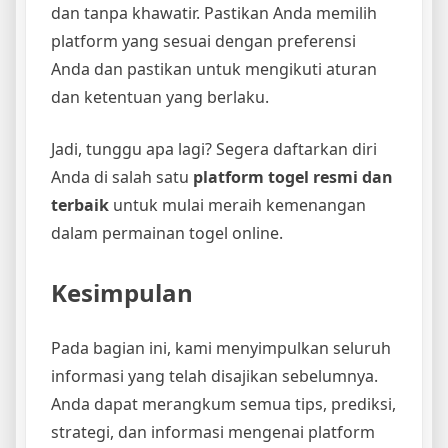
dan tanpa khawatir. Pastikan Anda memilih
platform yang sesuai dengan preferensi
Anda dan pastikan untuk mengikuti aturan
dan ketentuan yang berlaku.
Jadi, tunggu apa lagi? Segera daftarkan diri
Anda di salah satu
platform togel resmi dan
terbaik
untuk mulai meraih kemenangan
dalam permainan togel online.
Kesimpulan
Pada bagian ini, kami menyimpulkan seluruh
informasi yang telah disajikan sebelumnya.
Anda dapat merangkum semua tips, prediksi,
strategi, dan informasi mengenai platform