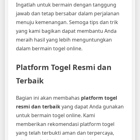
Ingatlah untuk bermain dengan tanggung
jawab dan tetap bersabar dalam perjalanan
menuju kemenangan. Semoga tips dan trik
yang kami bagikan dapat membantu Anda
meraih hasil yang lebih menguntungkan
dalam bermain togel online.
Platform Togel Resmi dan
Terbaik
Bagian ini akan membahas
platform togel
resmi dan terbaik
yang dapat Anda gunakan
untuk bermain togel online. Kami
memberikan rekomendasi platform togel
yang telah terbukti aman dan terpercaya,