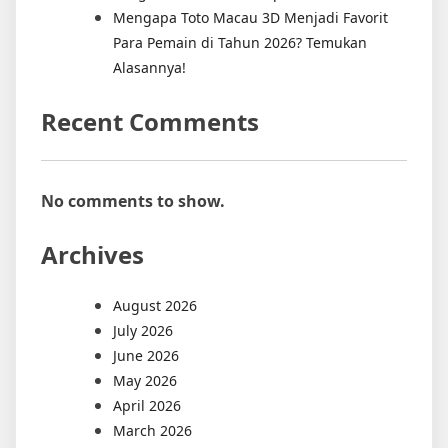
Mengapa Toto Macau 3D Menjadi Favorit
Para Pemain di Tahun 2026? Temukan
Alasannya!
Recent Comments
No comments to show.
Archives
August 2026
July 2026
June 2026
May 2026
April 2026
March 2026