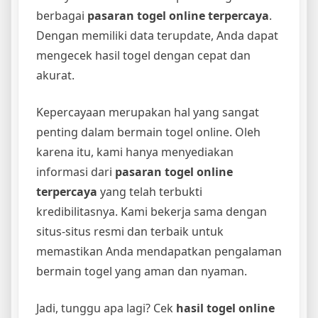
berbagai
pasaran togel online terpercaya
.
Dengan memiliki data terupdate, Anda dapat
mengecek hasil togel dengan cepat dan
akurat.
Kepercayaan merupakan hal yang sangat
penting dalam bermain togel online. Oleh
karena itu, kami hanya menyediakan
informasi dari
pasaran togel online
terpercaya
yang telah terbukti
kredibilitasnya. Kami bekerja sama dengan
situs-situs resmi dan terbaik untuk
memastikan Anda mendapatkan pengalaman
bermain togel yang aman dan nyaman.
Jadi, tunggu apa lagi? Cek
hasil togel online