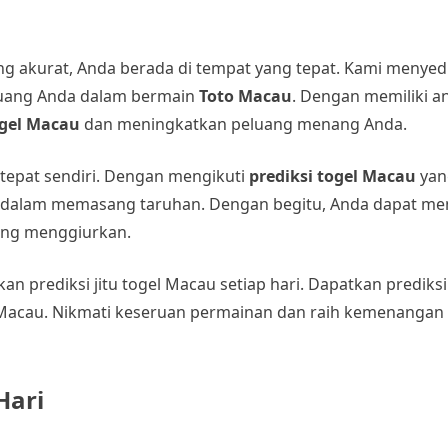
g akurat, Anda berada di tempat yang tepat. Kami menyed
luang Anda dalam bermain
Toto Macau
. Dengan memiliki 
ogel Macau
dan meningkatkan peluang menang Anda.
 tepat sendiri. Dengan mengikuti
prediksi togel Macau
yan
t dalam memasang taruhan. Dengan begitu, Anda dapat me
ang menggiurkan.
n prediksi jitu togel Macau setiap hari. Dapatkan prediksi
 Macau. Nikmati keseruan permainan dan raih kemenangan
Hari