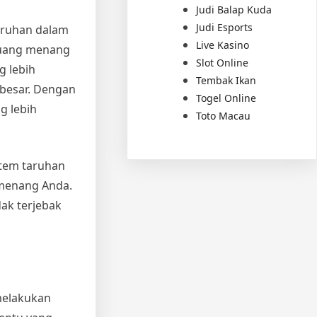
Judi Balap Kuda
Judi Esports
taruhan dalam
Live Kasino
eluang menang
Slot Online
g lebih
Tembak Ikan
besar. Dengan
Togel Online
g lebih
Toto Macau
stem taruhan
 menang Anda.
ak terjebak
 melakukan