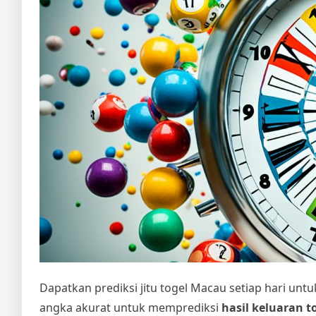
Dapatkan prediksi jitu togel Macau setiap hari un
angka akurat untuk memprediksi
hasil keluaran 