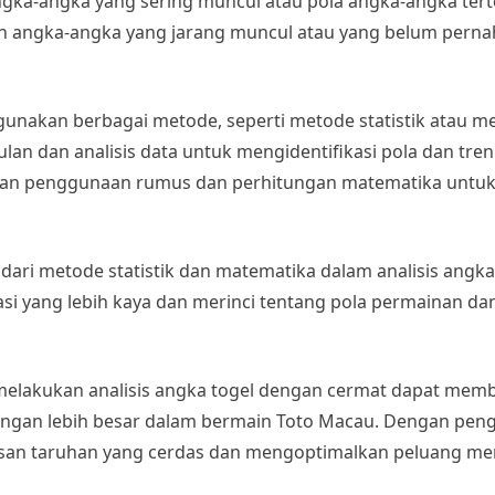
ngka-angka yang sering muncul atau pola angka-angka ter
n angka-angka yang jarang muncul atau yang belum pern
gunakan berbagai metode, seperti metode statistik atau m
an dan analisis data untuk mengidentifikasi pola dan tre
ibatkan penggunaan rumus dan perhitungan matematika untu
ri metode statistik dan matematika dalam analisis angka 
i yang lebih kaya dan merinci tentang pola permainan da
 melakukan analisis angka togel dengan cermat dapat mem
ngan lebih besar dalam bermain Toto Macau. Dengan pen
usan taruhan yang cerdas dan mengoptimalkan peluang me