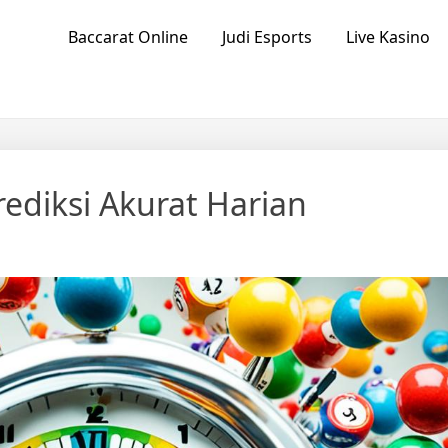
Baccarat Online
Judi Esports
Live Kasino
rediksi Akurat Harian